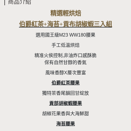
商品介紹
精選輕烘焙
伯爵紅茶+海苔+貢布胡椒蝦三入組
選用國王級M23 WW180腰果
手工低溫烘焙
精准火侯控制,非油炸口感酥脆
保有自然甘醇的香氣
風味香醇X層次豐富
伯爵紅茶腰果
獨特茶香尾韻回甘綻放
貢部胡椒蝦腰果
胡椒花果香與大海鮮甜
海苔腰果