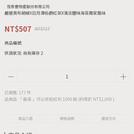
恆泰豐物產股份有限公司
嚴選貢布胡椒X日月潭伯爵紅茶X清淡鹽味海苔獨家風味
NT$507
NT$717
商品編號:
供貨狀況:
尚有庫存 2
已銷售: 177 件
此商品 「 最高 」可以折抵紅利
1000
點 (約等於
NT$1,000
)
商品介紹
規格說明
運送方式